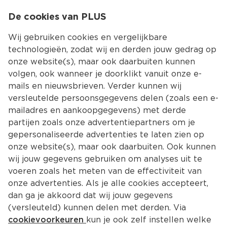
0
De cookies van PLUS
0.00
MENU
Wij gebruiken cookies en vergelijkbare
technologieën, zodat wij en derden jouw gedrag op
onze website(s), maar ook daarbuiten kunnen
Kies jouw winke
volgen, ook wanneer je doorklikt vanuit onze e-
Terug
Producten
mails en nieuwsbrieven. Verder kunnen wij
versleutelde persoonsgegevens delen (zoals een e-
mailadres en aankoopgegevens) met derde
partijen zoals onze advertentiepartners om je
gepersonaliseerde advertenties te laten zien op
onze website(s), maar ook daarbuiten. Ook kunnen
wij jouw gegevens gebruiken om analyses uit te
voeren zoals het meten van de effectiviteit van
onze advertenties. Als je alle cookies accepteert,
dan ga je akkoord dat wij jouw gegevens
(versleuteld) kunnen delen met derden. Via
cookievoorkeuren
kun je ook zelf instellen welke