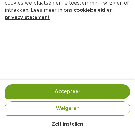
cookies we plaatsen en je toestemming wijzigen of
PLUS Korenlanders Mango passie 
intrekken. Lees meer in ons
cookiebeleid
en
gebak los
privacy statement
.
Per Stuk 1 st
Product niet beschikbaar bij jouw PLUS.
Handige informatie over dit product
Fairtrade Cacao
Accepteer
Nutri-Score E
Weigeren
Roundtable on Sustainable Palm Oil en is een 
Zelf instellen
wereldwijd keurmerk voor palmolie die 
duurzaam is geproduceerd. Dit keurmerk 