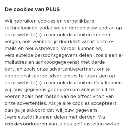
0
De cookies van PLUS
0.00
MENU
Wij gebruiken cookies en vergelijkbare
technologieën, zodat wij en derden jouw gedrag op
onze website(s), maar ook daarbuiten kunnen
Kies jouw winke
volgen, ook wanneer je doorklikt vanuit onze e-
Terug
Producten
mails en nieuwsbrieven. Verder kunnen wij
versleutelde persoonsgegevens delen (zoals een e-
mailadres en aankoopgegevens) met derde
partijen zoals onze advertentiepartners om je
gepersonaliseerde advertenties te laten zien op
onze website(s), maar ook daarbuiten. Ook kunnen
wij jouw gegevens gebruiken om analyses uit te
voeren zoals het meten van de effectiviteit van
onze advertenties. Als je alle cookies accepteert,
dan ga je akkoord dat wij jouw gegevens
(versleuteld) kunnen delen met derden. Via
cookievoorkeuren
kun je ook zelf instellen welke