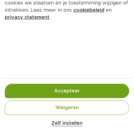
cookies we plaatsen en je toestemming wijzigen of
PLUS Rozijnenbrood
intrekken. Lees meer in ons
cookiebeleid
en
Per Zak 500 g  (per kilo €4.78)
privacy statement
.
2.
39
Toevoegen
Bewaar in je lijstje
Accepteer
Er is geen productinformatie
Weigeren
Belangrijke veiligheidswaarschuwing
Amogusti olijven gevuld met citroen blik 
Zelf instellen
200g
Over onze prijs- en productinformatie