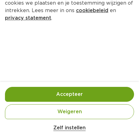
cookies we plaatsen en je toestemming wijzigen of
San Pellegrino Melograno arancia
intrekken. Lees meer in ons
cookiebeleid
en
Per Blik 330 ml  (per liter €4.09)
privacy statement
.
1.
35
Toevoegen
Bewaar in je lijstje
Accepteer
Handige informatie over dit product
Blik met statiegeld
Weigeren
Zelf instellen