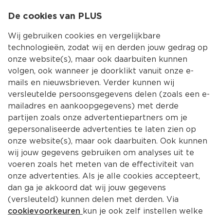
0
De cookies van PLUS
0.00
MENU
Wij gebruiken cookies en vergelijkbare
technologieën, zodat wij en derden jouw gedrag op
onze website(s), maar ook daarbuiten kunnen
Kies jouw winke
volgen, ook wanneer je doorklikt vanuit onze e-
Terug
Producten
mails en nieuwsbrieven. Verder kunnen wij
versleutelde persoonsgegevens delen (zoals een e-
mailadres en aankoopgegevens) met derde
partijen zoals onze advertentiepartners om je
gepersonaliseerde advertenties te laten zien op
onze website(s), maar ook daarbuiten. Ook kunnen
wij jouw gegevens gebruiken om analyses uit te
voeren zoals het meten van de effectiviteit van
onze advertenties. Als je alle cookies accepteert,
dan ga je akkoord dat wij jouw gegevens
(versleuteld) kunnen delen met derden. Via
cookievoorkeuren
kun je ook zelf instellen welke