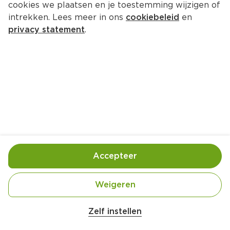
cookies we plaatsen en je toestemming wijzigen of
Soilmates 100% avocado olie
intrekken. Lees meer in ons
cookiebeleid
en
Per Fles 500 ml  (per liter €18.98)
privacy statement
.
9.
49
Toevoegen
Bewaar in je lijstje
Accepteer
Handige informatie over dit product
Zacht van smaak.

Weigeren
Super power, zelfs op hoog vuur
Zelf instellen
Puur en simpel.

Avocado's only.
