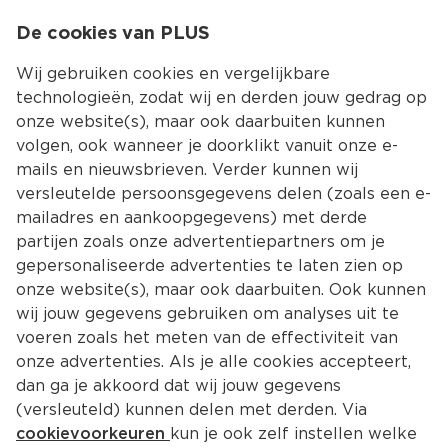
0
De cookies van PLUS
0.00
MENU
Wij gebruiken cookies en vergelijkbare
technologieën, zodat wij en derden jouw gedrag op
onze website(s), maar ook daarbuiten kunnen
Kies jouw winke
volgen, ook wanneer je doorklikt vanuit onze e-
Terug
Producten
mails en nieuwsbrieven. Verder kunnen wij
versleutelde persoonsgegevens delen (zoals een e-
mailadres en aankoopgegevens) met derde
partijen zoals onze advertentiepartners om je
gepersonaliseerde advertenties te laten zien op
onze website(s), maar ook daarbuiten. Ook kunnen
wij jouw gegevens gebruiken om analyses uit te
voeren zoals het meten van de effectiviteit van
onze advertenties. Als je alle cookies accepteert,
dan ga je akkoord dat wij jouw gegevens
(versleuteld) kunnen delen met derden. Via
cookievoorkeuren
kun je ook zelf instellen welke