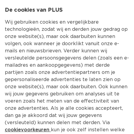
0
De cookies van PLUS
0.00
MENU
Wij gebruiken cookies en vergelijkbare
technologieën, zodat wij en derden jouw gedrag op
onze website(s), maar ook daarbuiten kunnen
Kies jouw winke
volgen, ook wanneer je doorklikt vanuit onze e-
Terug
Producten
mails en nieuwsbrieven. Verder kunnen wij
versleutelde persoonsgegevens delen (zoals een e-
mailadres en aankoopgegevens) met derde
partijen zoals onze advertentiepartners om je
gepersonaliseerde advertenties te laten zien op
onze website(s), maar ook daarbuiten. Ook kunnen
wij jouw gegevens gebruiken om analyses uit te
voeren zoals het meten van de effectiviteit van
onze advertenties. Als je alle cookies accepteert,
dan ga je akkoord dat wij jouw gegevens
(versleuteld) kunnen delen met derden. Via
cookievoorkeuren
kun je ook zelf instellen welke