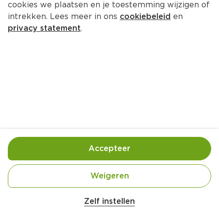
cookies we plaatsen en je toestemming wijzigen of
Stëlz WK-Pack Peach & Hard 
intrekken. Lees meer in ons
cookiebeleid
en
Lemonade Orange
privacy statement
.
Doos 2500 ml 
Product niet beschikbaar bij jouw PLUS.
Handige informatie over dit product
Aan mensen onder 18 jaar verkopen wij geen 
alcohol.
Accepteer
Weigeren
STËLZ Hard Drinks Elftal Pack Orange & Peach 
10x25cl inclusief Voorspelshirt
Zelf instellen