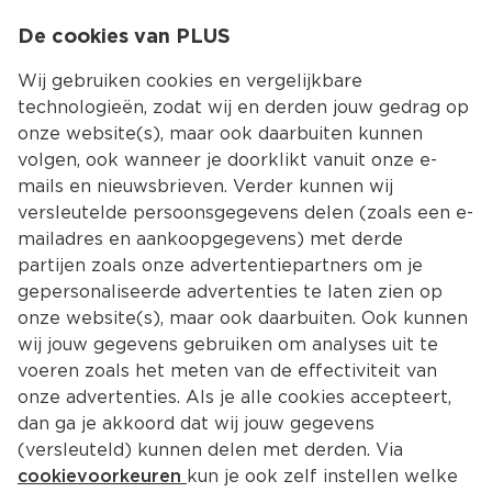
0
De cookies van PLUS
0.00
MENU
Wij gebruiken cookies en vergelijkbare
technologieën, zodat wij en derden jouw gedrag op
onze website(s), maar ook daarbuiten kunnen
Kies jouw winke
volgen, ook wanneer je doorklikt vanuit onze e-
Terug
Producten
mails en nieuwsbrieven. Verder kunnen wij
versleutelde persoonsgegevens delen (zoals een e-
mailadres en aankoopgegevens) met derde
partijen zoals onze advertentiepartners om je
gepersonaliseerde advertenties te laten zien op
onze website(s), maar ook daarbuiten. Ook kunnen
wij jouw gegevens gebruiken om analyses uit te
voeren zoals het meten van de effectiviteit van
onze advertenties. Als je alle cookies accepteert,
dan ga je akkoord dat wij jouw gegevens
(versleuteld) kunnen delen met derden. Via
cookievoorkeuren
kun je ook zelf instellen welke