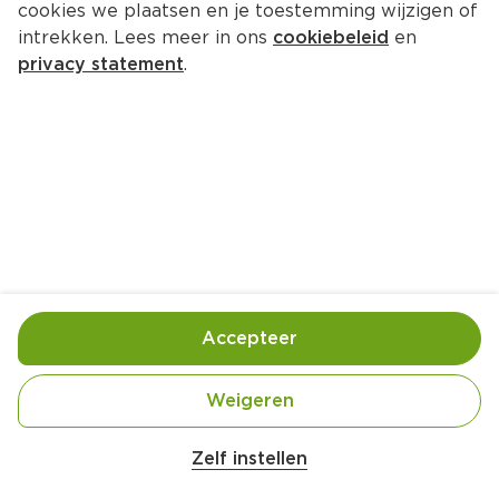
cookies we plaatsen en je toestemming wijzigen of
XXL Nutrition Flavor Powder 
intrekken. Lees meer in ons
cookiebeleid
en
Lemon Cheesecake
privacy statement
.
Pot 250 g 
Product niet beschikbaar bij jouw PLUS.
Ingrediënten
Inuline, stukjes karamel (suiker, cacaoboter, 
rijstzetmeel, rijsmiddel (natriumbicarbonaat), 
Accepteer
natuurlijk aroma), perzikfruitstukjes, voedingszuur 
(citroenzuur), natuurlijk aroma, AROMA, zoetstof 
Weigeren
(sucralose, steviolglycosiden uit stevia), lactase, 
antiklontermiddel (siliciumdioxide).
Zelf instellen