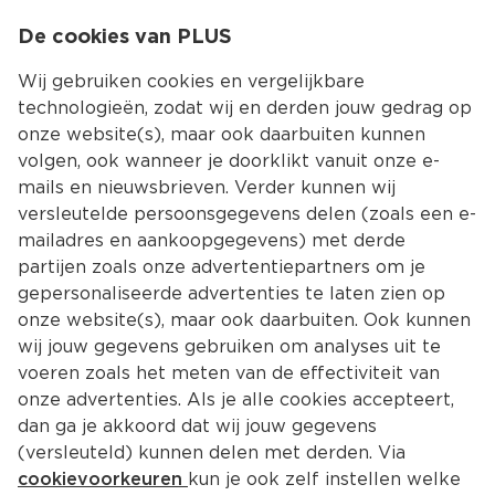
0
De cookies van PLUS
0.00
MENU
Wij gebruiken cookies en vergelijkbare
technologieën, zodat wij en derden jouw gedrag op
onze website(s), maar ook daarbuiten kunnen
Kies jouw winke
volgen, ook wanneer je doorklikt vanuit onze e-
Terug
Producten
mails en nieuwsbrieven. Verder kunnen wij
versleutelde persoonsgegevens delen (zoals een e-
mailadres en aankoopgegevens) met derde
partijen zoals onze advertentiepartners om je
gepersonaliseerde advertenties te laten zien op
onze website(s), maar ook daarbuiten. Ook kunnen
wij jouw gegevens gebruiken om analyses uit te
voeren zoals het meten van de effectiviteit van
onze advertenties. Als je alle cookies accepteert,
dan ga je akkoord dat wij jouw gegevens
(versleuteld) kunnen delen met derden. Via
cookievoorkeuren
kun je ook zelf instellen welke