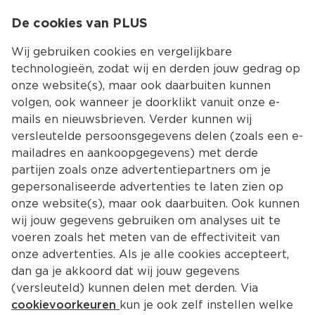
0
De cookies van PLUS
0.00
MENU
Wij gebruiken cookies en vergelijkbare
technologieën, zodat wij en derden jouw gedrag op
onze website(s), maar ook daarbuiten kunnen
Kies jouw winke
volgen, ook wanneer je doorklikt vanuit onze e-
Terug
Producten
mails en nieuwsbrieven. Verder kunnen wij
versleutelde persoonsgegevens delen (zoals een e-
mailadres en aankoopgegevens) met derde
partijen zoals onze advertentiepartners om je
gepersonaliseerde advertenties te laten zien op
onze website(s), maar ook daarbuiten. Ook kunnen
wij jouw gegevens gebruiken om analyses uit te
voeren zoals het meten van de effectiviteit van
onze advertenties. Als je alle cookies accepteert,
dan ga je akkoord dat wij jouw gegevens
(versleuteld) kunnen delen met derden. Via
cookievoorkeuren
kun je ook zelf instellen welke