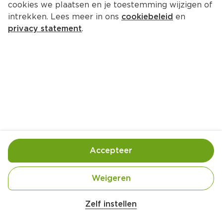
cookies we plaatsen en je toestemming wijzigen of
Zonnatura Maiswafel Choco Melk
intrekken. Lees meer in ons
cookiebeleid
en
Per Wikkel 75 g 
privacy statement
.
Product niet beschikbaar bij jouw PLUS.
Handige informatie over dit product
Biologisch
Accepteer
Gebruik- en bewaarinstructies
Weigeren
Koel, droog en afgesloten bewaren. 
Zelf instellen
Ingrediënten