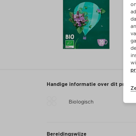
on
ad
da
an
va
ga
de
in
wi
pr
Handige informatie over dit produ
Ze
Biologisch
Bereidingswijze