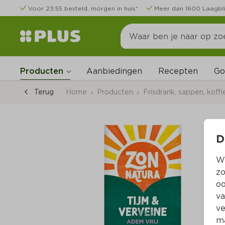
Voor 23:55 besteld, morgen in huis*
Meer dan 1600 Laagbli
Go
Producten
Aanbiedingen
Recepten
Terug
Home
Producten
Frisdrank, sappen, koffi
D
Wi
zo
oo
va
ve
ma