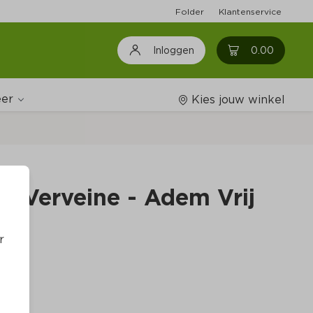
Folder
Klantenservice
0
0.00
Inloggen
er
Kies jouw winkel
Wijnshop
& Verveine - Adem Vrij
Boodschappenlijstjes
r