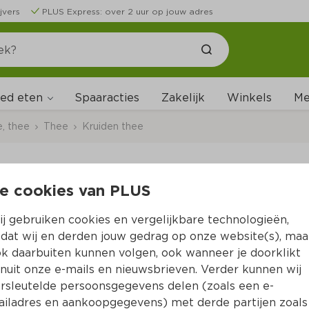
jvers
PLUS Express: over 2 uur op jouw adres
ed eten
Me
Spaaracties
Zakelijk
Winkels
e, thee
Thee
Kruiden thee
e cookies van PLUS
Zonnatura Thee Tijm 
j gebruiken cookies en vergelijkbare technologieën,
Per Doos 35 g  (per kilo €76.86)
dat wij en derden jouw gedrag op onze website(s), maa
k daarbuiten kunnen volgen, ook wanneer je doorklikt
2.
69
nuit onze e-mails en nieuwsbrieven. Verder kunnen wij
rsleutelde persoonsgegevens delen (zoals een e-
iladres en aankoopgegevens) met derde partijen zoals