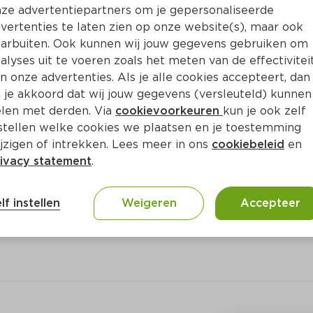
Bewaar i
Toevoegen
ze advertentiepartners om je gepersonaliseerde
vertenties te laten zien op onze website(s), maar ook
arbuiten. Ook kunnen wij jouw gegevens gebruiken om
alyses uit te voeren zoals het meten van de effectivitei
n onze advertenties. Als je alle cookies accepteert, dan
 je akkoord dat wij jouw gegevens (versleuteld) kunnen
len met derden. Via
cookievoorkeuren
kun je ook zelf
stellen welke cookies we plaatsen en je toestemming
jzigen of intrekken. Lees meer in ons
cookiebeleid
en
ivacy statement
.
ct
lf instellen
Weigeren
Accepteer