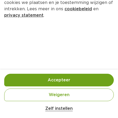
cookies we plaatsen en je toestemming wijzigen of
intrekken. Lees meer in ons
cookiebeleid
en
privacy statement
.
Basmatirijst met gemarineerde 
karbonade
4 Pers.
Ca. 30 Min
Ingrediënten
Bereiding
Accepteer
300 gram sugar snaps
Weigeren
300 gram doperwten (diepvries)
Zelf instellen
2 stuks schouderkarbonades