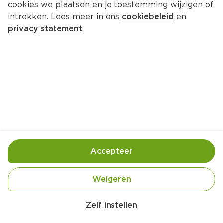
cookies we plaatsen en je toestemming wijzigen of
intrekken. Lees meer in ons
cookiebeleid
en
privacy statement
.
Citroenpasta met geroosterde 
zalm
Hoofdgerecht
4 Pers.
Ca. 30 Min
Ingrediënten
Bereiding
Accepteer
Weigeren
Zelf instellen