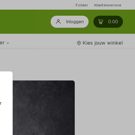
Folder
Klantenservice
0
0.00
Inloggen
er
Kies jouw winkel
Wijnshop
oodschappenlijstjes
r