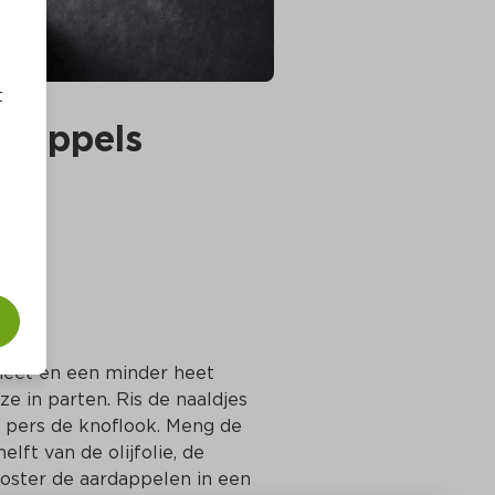
t
rdappels
heet en een minder heet 
e in parten. Ris de naaldjes 
n pers de knoflook. Meng de 
ft van de olijfolie, de 
ooster de aardappelen in een 