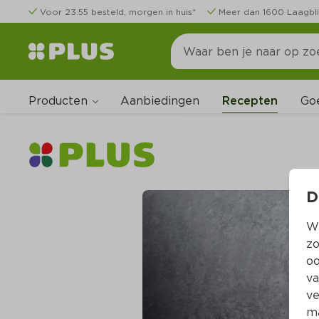
Voor 23:55 besteld, morgen in huis*
Meer dan 1600 Laagbli
Producten
Go
Aanbiedingen
Recepten
D
Wi
zo
oo
va
ve
ma