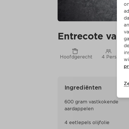
on
ad
da
an
va
Entrecote van 
ga
de
in
Hoofdgerecht
4 Pers.
wi
pr
Ze
Ingrediënten
600 gram vastkokende 
aardappelen
4 eetlepels olijfolie