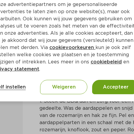
ze advertentiepartners om je gepersonaliseerde
vertenties te laten zien op onze website(s), maar ook
arbuiten. Ook kunnen wij jouw gegevens gebruiken om
alyses uit te voeren zoals het meten van de effectivitei
n onze advertenties. Als je alle cookies accepteert, dan
de BBQ met geroosterde aa
 je akkoord dat wij jouw gegevens (versleuteld) kunnen
len met derden. Via
cookievoorkeuren
kun je ook zelf
stellen welke cookies we plaatsen en je toestemming
Ca. 45 Min
Amerikaans
jzigen of intrekken. Lees meer in ons
cookiebeleid
en
ivacy statement
.
Bereidingswijze
lf instellen
Weigeren
Accepteer
1. Steek de BBQ aan en zorg voor een 
gedeelte. Was de aardappelen en snijd z
van de rozemarijn en hak ze fijn. Pel e
aardappelparten in een schaal met de hel
rozemarijn, knoflook, zout en peper. R