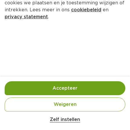
cookies we plaatsen en je toestemming wijzigen of
intrekken. Lees meer in ons
cookiebeleid
en
privacy statement
.
Gegratineerde gamba's met 
groene asperges en tomaatjes
Voorgerecht
4 Pers.
Ca. 5 Min
Ingrediënten
Bereiding
Accepteer
Weigeren
Zelf instellen