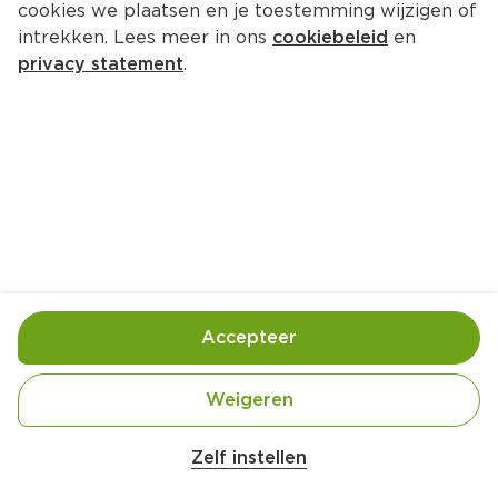
cookies we plaatsen en je toestemming wijzigen of
intrekken. Lees meer in ons
cookiebeleid
en
privacy statement
.
Meringue-cakejes
Bakken
12 Pers.
Ca. 70 Min
Ingrediënten
Bereiding
Accepteer
1 pak mix voor cupcakes naturel (300 g)
Weigeren
100 g roomboter, op kamertemperatuur
2 eieren
Zelf instellen