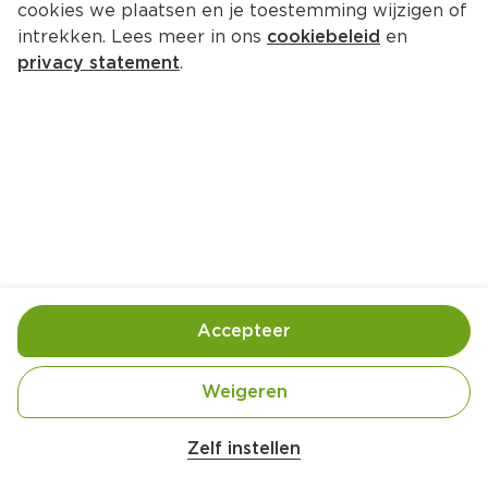
cookies we plaatsen en je toestemming wijzigen of
intrekken. Lees meer in ons
cookiebeleid
en
privacy statement
.
Ontbijtbowl met warme gekruide 
abrikozen
Ontbijt
4 Pers.
Ca. 20 Min
Ingrediënten
Bereiding
Accepteer
200 gram gedroogde abrikozen
Weigeren
Belangrijke veiligheidswaarschuwing
500 milliliter water
Amogusti olijven gevuld met citroen blik 
Zelf instellen
200g
1 kaneelstokje