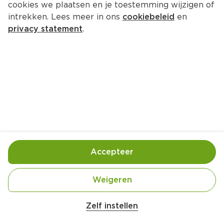
cookies we plaatsen en je toestemming wijzigen of
intrekken. Lees meer in ons
cookiebeleid
en
privacy statement
.
Pitatoast met gekruid gehakt 
(Arayes)
Bijgerecht
4 Pers.
Ca. 25 Min
Ingrediënten
Bereiding
Accepteer
4 pitabroodjes
Weigeren
Belangrijke veiligheidswaarschuwing
300 gram rundergehakt
Amogusti olijven gevuld met citroen blik 
Zelf instellen
200g
1 ui, gesnipperd