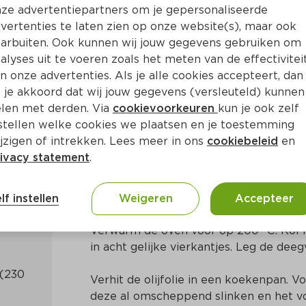
ze advertentiepartners om je gepersonaliseerde
vertenties te laten zien op onze website(s), maar ook
arbuiten. Ook kunnen wij jouw gegevens gebruiken om
alyses uit te voeren zoals het meten van de effectivitei
n onze advertenties. Als je alle cookies accepteert, dan
met pikante hummus, feta e
 je akkoord dat wij jouw gegevens (versleuteld) kunnen
len met derden. Via
cookievoorkeuren
kun je ook zelf
stellen welke cookies we plaatsen en je toestemming
Min
Italiaans
jzigen of intrekken. Lees meer in ons
cookiebeleid
en
ivacy statement
.
Bereidingswijze
lf instellen
Weigeren
Accepteer
Verwarm de oven voor op 200 °C. Rol he
in acht gelijke vierkantjes. Leg de dee
(230 
Verhit de olijfolie in een koekenpan. Vo
deze al omscheppend slinken en het v