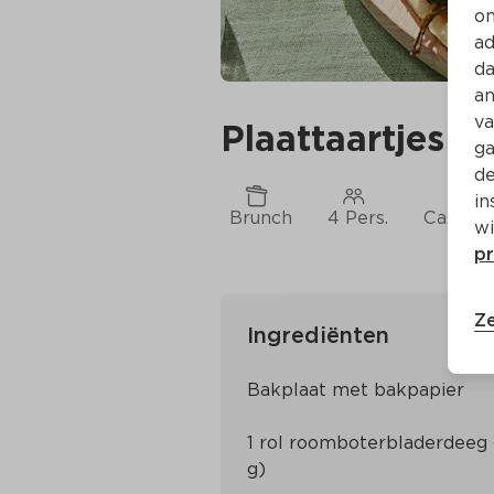
on
ad
da
an
va
Plaattaartjes 
ga
de
in
Brunch
4 Pers.
Ca. 35 
wi
pr
Ze
Ingrediënten
Bakplaat met bakpapier
1 rol roomboterbladerdeeg 
g)