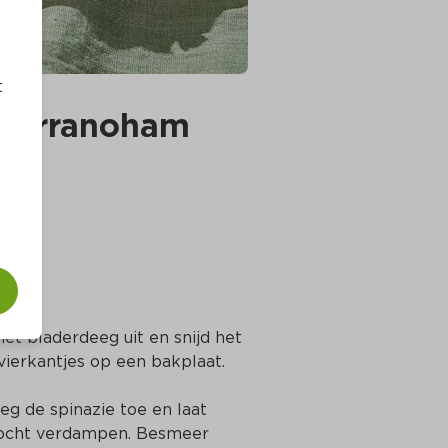
t
n serranoham
t bladerdeeg uit en snijd het 
gvierkantjes op een bakplaat.
eg de spinazie toe en laat 
ocht verdampen. Besmeer 