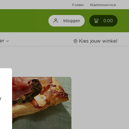
Folder
Klantenservice
0
0.00
Inloggen
er
Kies jouw winkel
Wijnshop
oodschappenlijstjes
r