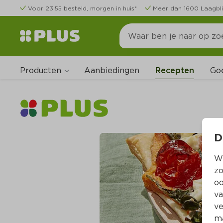
Voor 23:55 besteld, morgen in huis*
Meer dan 1600 Laagbli
Producten
Go
Aanbiedingen
Recepten
D
Wi
zo
oo
va
ve
ma