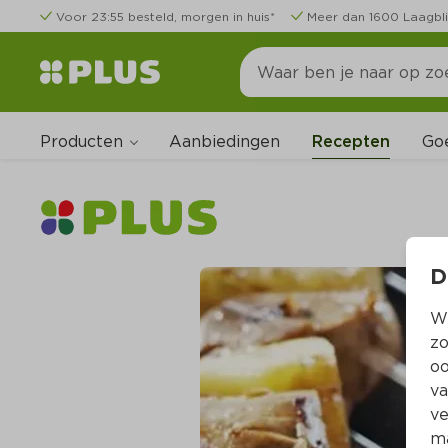
Voor 23:55 besteld, morgen in huis*
Meer dan 1600 Laagbli
Producten
Go
Aanbiedingen
Recepten
D
Wi
zo
oo
va
ve
ma