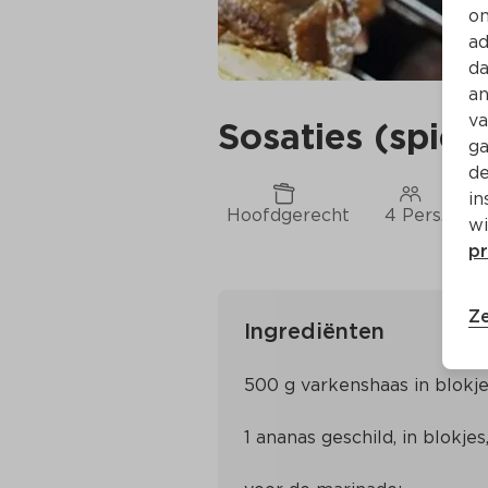
on
ad
da
an
va
Sosaties (spie
ga
de
in
Hoofdgerecht
4 Pers.
wi
pr
Ze
Ingrediënten
500 g varkenshaas in blokj
1 ananas geschild, in blokjes,