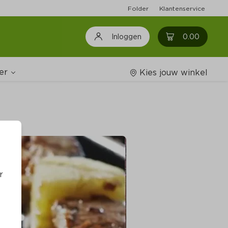
Folder
Klantenservice
0
0.00
Inloggen
er
Kies jouw winkel
Wijnshop
oodschappenlijstjes
r