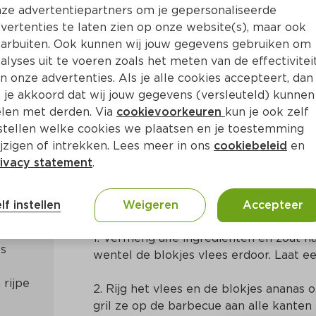
ze advertentiepartners om je gepersonaliseerde
vertenties te laten zien op onze website(s), maar ook
arbuiten. Ook kunnen wij jouw gegevens gebruiken om
alyses uit te voeren zoals het meten van de effectivitei
n onze advertenties. Als je alle cookies accepteert, dan
s) met zoete varkenshaas
 je akkoord dat wij jouw gegevens (versleuteld) kunnen
len met derden. Via
cookievoorkeuren
kun je ook zelf
stellen welke cookies we plaatsen en je toestemming
Ca. 20 Min
Overig
jzigen of intrekken. Lees meer in ons
cookiebeleid
en
ivacy statement
.
Bereidingswijze
lf instellen
Weigeren
Accepteer
1. Vermeng alle ingrediënten en zout n
es
wentel de blokjes vlees erdoor. Laat ee
 rijpe
2. Rijg het vlees en de blokjes ananas
gril ze op de barbecue aan alle kanten 