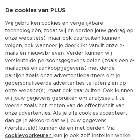
0
De cookies van PLUS
0.00
MENU
Wij gebruiken cookies en vergelijkbare
technologieën, zodat wij en derden jouw gedrag op
onze website(s), maar ook daarbuiten kunnen
Kies jouw winke
volgen, ook wanneer je doorklikt vanuit onze e-
mails en nieuwsbrieven. Verder kunnen wij
versleutelde persoonsgegevens delen (zoals een e-
mailadres en aankoopgegevens) met derde
Thaise viskoekjes met chili-mayo
partijen zoals onze advertentiepartners om je
gepersonaliseerde advertenties te laten zien op
onze website(s), maar ook daarbuiten. Ook kunnen
Voorgerecht
4 Pers.
Ca. 25 Min
wij jouw gegevens gebruiken om analyses uit te
voeren zoals het meten van de effectiviteit van
onze advertenties. Als je alle cookies accepteert,
Ingrediënten
Bereiding
dan ga je akkoord dat wij jouw gegevens
(versleuteld) kunnen delen met derden. Via
cookievoorkeuren
kun je ook zelf instellen welke