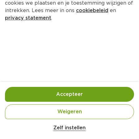
cookies we plaatsen en je toestemming wijzigen of
intrekken. Lees meer in ons
cookiebeleid
en
privacy statement
.
Zalm-makreelbonbon
Voorgerecht
4 Pers.
Ca. 20 Min
Ingrediënten
Bereiding
Accepteer
Weigeren
Zelf instellen