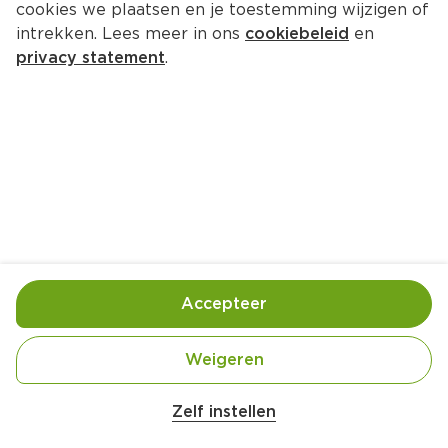
cookies we plaatsen en je toestemming wijzigen of
intrekken. Lees meer in ons
cookiebeleid
en
privacy statement
.
Zuurkoolschotel met appel, spek 
en rookworst
Hoofdgerecht
4 Pers.
Ca. 40 Min
Ingrediënten
Bereiding
Accepteer
Weigeren
Zelf instellen