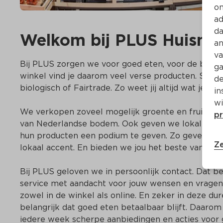
on
ad
da
Welkom bij PLUS Huisma
an
va
Bij PLUS zorgen we voor goed eten, voor de buurt en
ga
winkel vind je daarom veel verse producten. Soms z
de
biologisch of Fairtrade. Zo weet jij altijd wat je eet. 
in
wi
We verkopen zoveel mogelijk groente en fruit uit he
pr
van Nederlandse bodem. Ook geven we lokale ond
hun producten een podium te geven. Zo geven we o
Ze
lokaal accent. En bieden we jou het beste van twe
Bij PLUS geloven we in persoonlijk contact. Dat bet
service met aandacht voor jouw wensen en vragen.
zowel in de winkel als online. En zeker in deze dure
belangrijk dat goed eten betaalbaar blijft. Daarom 
iedere week scherpe aanbiedingen en acties voor g