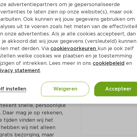
ze advertentiepartners om je gepersonaliseerde
vertenties te laten zien op onze website(s), maar ook
arbuiten. Ook kunnen wij jouw gegevens gebruiken om
n
alyses uit te voeren zoals het meten van de effectivitei
Adres en c
n onze advertenties. Als je alle cookies accepteert, dan
 voor elkaar. Bij ons in de 
 je akkoord dat wij jouw gegevens (versleuteld) kunnen
ijn deze artikelen 
Carstensdijk 164
len met derden. Via
cookievoorkeuren
kun je ook zelf


Elim
stellen welke cookies we plaatsen en je toestemming
jzigen of intrekken. Lees meer in ons
cookiebeleid
en
t seizoen, liefst 
0528-351239
ivacy statement
.
ernemers de ruimte om 
ns landelijke merk een 
lf instellen
Weigeren
Accepteer
e werelden.

ekent snelle, persoonlijke 
 Daar mag je op rekenen, 
 tijden vinden wij het 
hebben wij niet alleen 
ratis bezorging, maar 