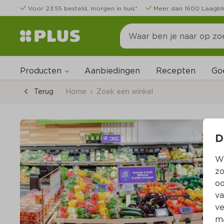
Voor 23:55 besteld, morgen in huis*
Meer dan 1600 Laagbli
Producten
Go
Aanbiedingen
Recepten
Terug
Home
Zoek een winkel
D
Wi
zo
oo
va
ve
ma