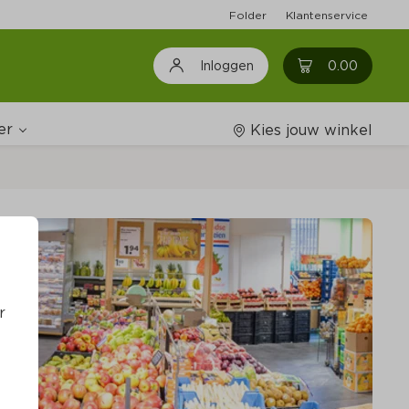
Folder
Klantenservice
0
0.00
Inloggen
er
Kies jouw winkel
ijnshop
oodschappenlijstjes
r