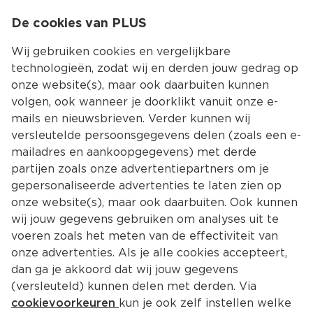
0
De cookies van PLUS
0.00
MENU
Wij gebruiken cookies en vergelijkbare
technologieën, zodat wij en derden jouw gedrag op
onze website(s), maar ook daarbuiten kunnen
Kies jouw winke
volgen, ook wanneer je doorklikt vanuit onze e-
Terug
mails en nieuwsbrieven. Verder kunnen wij
versleutelde persoonsgegevens delen (zoals een e-
mailadres en aankoopgegevens) met derde
partijen zoals onze advertentiepartners om je
gepersonaliseerde advertenties te laten zien op
onze website(s), maar ook daarbuiten. Ook kunnen
wij jouw gegevens gebruiken om analyses uit te
voeren zoals het meten van de effectiviteit van
onze advertenties. Als je alle cookies accepteert,
dan ga je akkoord dat wij jouw gegevens
(versleuteld) kunnen delen met derden. Via
Adres en contact
cookievoorkeuren
kun je ook zelf instellen welke