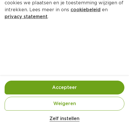
cookies we plaatsen en je toestemming wijzigen of
Dorpsstraat 23 1191 BH Ouderkerk aan de 
intrekken. Lees meer in ons
cookiebeleid
en
Amstel
privacy statement
.
020-4961220
Openingstijden
Deze week
Volgende week
Maandag
08:00
-
20:00
Dinsdag
08:00
-
20:00
Accepteer
Woensdag
08:00
-
20:00
Weigeren
Donderdag
08:00
-
20:00
Vrijdag
08:00
-
20:00
Zelf instellen
Zaterdag
08:00
-
20:00