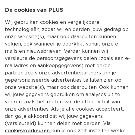
0
De cookies van PLUS
0.00
MENU
Wij gebruiken cookies en vergelijkbare
technologieën, zodat wij en derden jouw gedrag op
onze website(s), maar ook daarbuiten kunnen
Kies jouw winke
volgen, ook wanneer je doorklikt vanuit onze e-
Terug
Producten
mails en nieuwsbrieven. Verder kunnen wij
versleutelde persoonsgegevens delen (zoals een e-
mailadres en aankoopgegevens) met derde
partijen zoals onze advertentiepartners om je
gepersonaliseerde advertenties te laten zien op
onze website(s), maar ook daarbuiten. Ook kunnen
wij jouw gegevens gebruiken om analyses uit te
voeren zoals het meten van de effectiviteit van
onze advertenties. Als je alle cookies accepteert,
dan ga je akkoord dat wij jouw gegevens
(versleuteld) kunnen delen met derden. Via
cookievoorkeuren
kun je ook zelf instellen welke