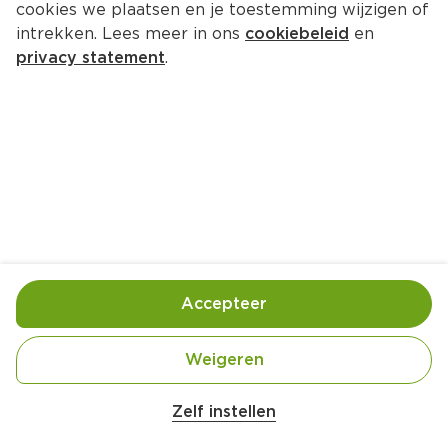
cookies we plaatsen en je toestemming wijzigen of
intrekken. Lees meer in ons
cookiebeleid
en
2.
19
privacy statement
.
0
Yum Yum Noodlesoep kip
60 g
0.
65
0
Knorr Good Noodles Kip
70 g
Accepteer
1.
Weigeren
19
Belangrijke veiligheidswaarschuwing
0
Amogusti olijven gevuld met citroen blik 
Zelf instellen
200g
Knorr Good Noodles Groente
65 g