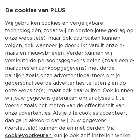
0
De cookies van PLUS
0.00
MENU
Wij gebruiken cookies en vergelijkbare
technologieën, zodat wij en derden jouw gedrag op
onze website(s), maar ook daarbuiten kunnen
Kies jouw winke
volgen, ook wanneer je doorklikt vanuit onze e-
Terug
Producten
mails en nieuwsbrieven. Verder kunnen wij
versleutelde persoonsgegevens delen (zoals een e-
Noodlesoep
mailadres en aankoopgegevens) met derde
partijen zoals onze advertentiepartners om je
gepersonaliseerde advertenties te laten zien op
Filter
Meest gewild
onze website(s), maar ook daarbuiten. Ook kunnen
wij jouw gegevens gebruiken om analyses uit te
voeren zoals het meten van de effectiviteit van
101 
producten
onze advertenties. Als je alle cookies accepteert,
dan ga je akkoord dat wij jouw gegevens
(versleuteld) kunnen delen met derden. Via
Knorr Good Noodles Kip
cookievoorkeuren
kun je ook zelf instellen welke
65 g