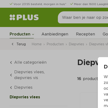
Voor 23:55 besteld, morgen in huis*
Meer dan 1600 Laagbli
Go
Producten
Aanbiedingen
Recepten
Terug
Home
Producten
Diepvries
Diepvries vl
Diepvri
Alle categorieën
D
Diepvries vlees, 
Wi
diepvries vis
16 
producten
zo
Diepvries
oo
va
Diepvries vlees
ve
ma