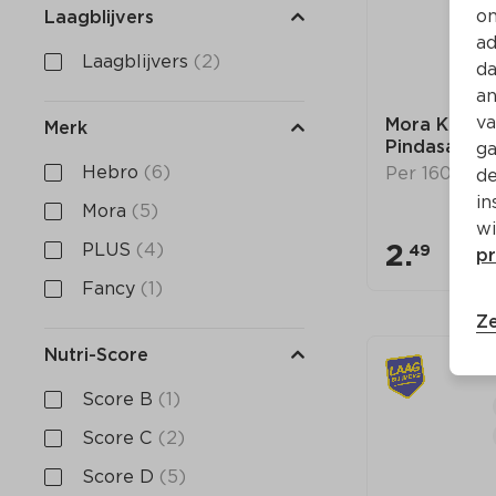
on
Laagblijvers
ad
Laagblijvers
(2)
da
an
va
Mora Kipsaté
Merk
Pindasaus
ga
Hebro
(6)
Per 160 g
de
in
Mora
(5)
wi
2.
PLUS
(4)
49
pr
Fancy
(1)
Ze
Nutri-Score
Score B
(1)
Score C
(2)
Score D
(5)