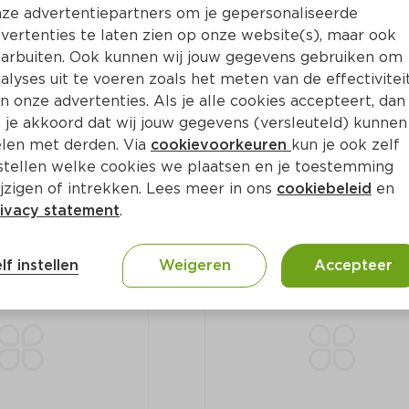
ze advertentiepartners om je gepersonaliseerde
vertenties te laten zien op onze website(s), maar ook
arbuiten. Ook kunnen wij jouw gegevens gebruiken om
alyses uit te voeren zoals het meten van de effectivitei
n onze advertenties. Als je alle cookies accepteert, dan
 in Milde 
PLUS Kipsaté (zonder 
stokjes)
 je akkoord dat wij jouw gegevens (versleuteld) kunnen
Per 160 g
len met derden. Via
cookievoorkeuren
kun je ook zelf
stellen welke cookies we plaatsen en je toestemming
jzigen of intrekken. Lees meer in ons
cookiebeleid
en
1.
75
0
ivacy statement
.
lf instellen
Weigeren
Accepteer