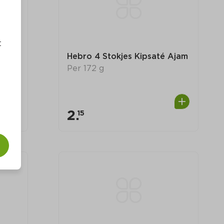
t
Hebro 4 Stokjes Kipsaté Ajam
Per 172 g
2.
15
0
0