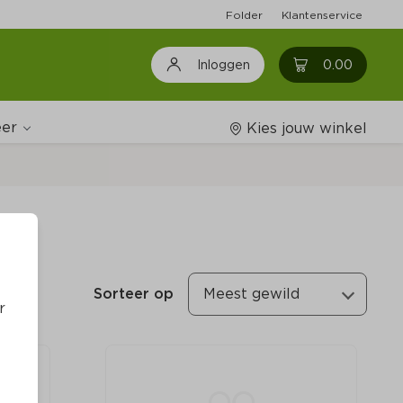
Folder
Klantenservice
0
0.00
Inloggen
er
Kies jouw winkel
Wijnshop
Boodschappenlijstjes
Sorteer op
Meest gewild
r