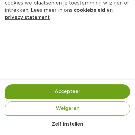
cookies we plaatsen en je toestemming wijzigen of
intrekken. Lees meer in ons
cookiebeleid
en
1.
49
privacy statement
.
0
PLUS Puur van smaak 
Ovengebakken ham
125 gram
3.
97
0
PLUS Tosti schouderham
200 g
Accepteer
3.
Weigeren
69
Belangrijke veiligheidswaarschuwing
0
Amogusti olijven gevuld met citroen blik 
Zelf instellen
200g
100 gram 2.79