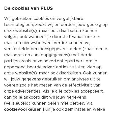
0
De cookies van PLUS
0.00
MENU
Wij gebruiken cookies en vergelijkbare
technologieën, zodat wij en derden jouw gedrag op
onze website(s), maar ook daarbuiten kunnen
Kies jouw winke
volgen, ook wanneer je doorklikt vanuit onze e-
Terug
Producten
mails en nieuwsbrieven. Verder kunnen wij
versleutelde persoonsgegevens delen (zoals een e-
Ham
mailadres en aankoopgegevens) met derde
partijen zoals onze advertentiepartners om je
gepersonaliseerde advertenties te laten zien op
Filter
Meest gewild
onze website(s), maar ook daarbuiten. Ook kunnen
wij jouw gegevens gebruiken om analyses uit te
voeren zoals het meten van de effectiviteit van
45 
producten
onze advertenties. Als je alle cookies accepteert,
dan ga je akkoord dat wij jouw gegevens
(versleuteld) kunnen delen met derden. Via
Neutraal Schouderham BLK
cookievoorkeuren
kun je ook zelf instellen welke
150 g