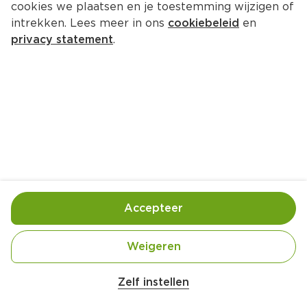
cookies we plaatsen en je toestemming wijzigen of
Rundrookvlees
intrekken. Lees meer in ons
cookiebeleid
en
50 g
privacy statement
.
1.
79
0
PLUS Puur van smaak 
Runderrookvlees
100 gram
3.
59
0
PLUS Puur van smaak PvS Blonde 
Accepteer
d'Aquitaine rosbief
100 gram
Weigeren
Belangrijke veiligheidswaarschuwing
3.
69
0
Amogusti olijven gevuld met citroen blik 
Zelf instellen
200g
PLUS Carpaccio kaas pijnboompit 