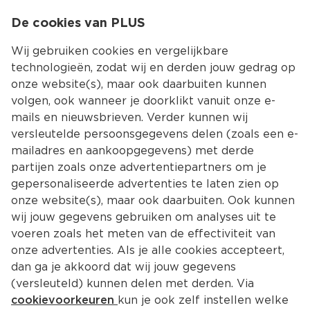
0
De cookies van PLUS
0.00
MENU
Wij gebruiken cookies en vergelijkbare
technologieën, zodat wij en derden jouw gedrag op
onze website(s), maar ook daarbuiten kunnen
Kies jouw winke
volgen, ook wanneer je doorklikt vanuit onze e-
Terug
Producten
mails en nieuwsbrieven. Verder kunnen wij
versleutelde persoonsgegevens delen (zoals een e-
Rundvlees, rookvlees 
mailadres en aankoopgegevens) met derde
partijen zoals onze advertentiepartners om je
gepersonaliseerde advertenties te laten zien op
Filter
Meest gewild
onze website(s), maar ook daarbuiten. Ook kunnen
wij jouw gegevens gebruiken om analyses uit te
voeren zoals het meten van de effectiviteit van
14 
producten
onze advertenties. Als je alle cookies accepteert,
dan ga je akkoord dat wij jouw gegevens
(versleuteld) kunnen delen met derden. Via
2 voor 3.50
cookievoorkeuren
kun je ook zelf instellen welke
PLUS Puur van smaak Kleintje 