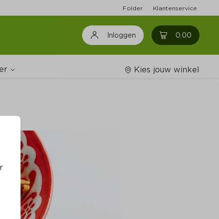
Folder
Klantenservice
0
0.00
Inloggen
er
Kies jouw winkel
Wijnshop
oodschappenlijstjes
r