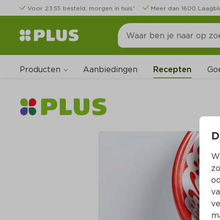
Voor 23:55 besteld, morgen in huis*
Meer dan 1600 Laagbli
Producten
Go
Aanbiedingen
Recepten
D
Wi
zo
oo
va
ve
ma