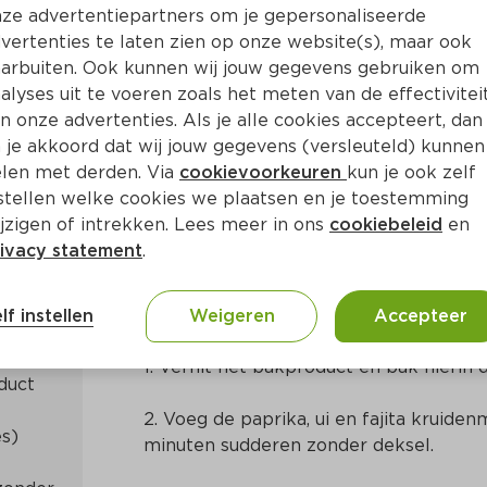
ze advertentiepartners om je gepersonaliseerde
vertenties te laten zien op onze website(s), maar ook
arbuiten. Ook kunnen wij jouw gegevens gebruiken om
alyses uit te voeren zoals het meten van de effectivitei
n onze advertenties. Als je alle cookies accepteert, dan
ta
 je akkoord dat wij jouw gegevens (versleuteld) kunnen
len met derden. Via
cookievoorkeuren
kun je ook zelf
stellen welke cookies we plaatsen en je toestemming
a. 15 Min
Centraal-Amerikaans
jzigen of intrekken. Lees meer in ons
cookiebeleid
en
ivacy statement
.
Bereidingswijze
lf instellen
Weigeren
Accepteer
1. Verhit het bakproduct en bak hierin 
2. Voeg de paprika, ui en fajita kruiden
minuten sudderen zonder deksel.