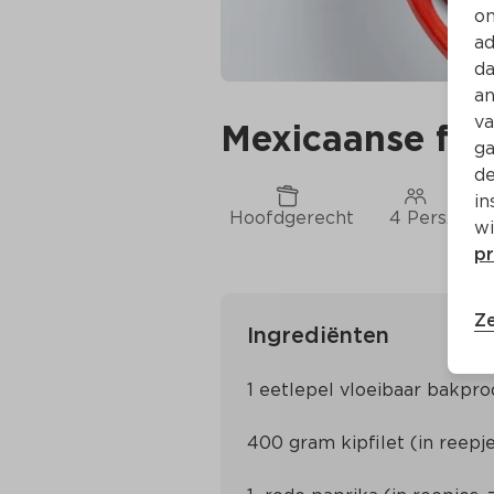
on
ad
da
an
va
Mexicaanse faji
ga
de
in
Hoofdgerecht
4 Pers.
C
wi
pr
Ze
Ingrediënten