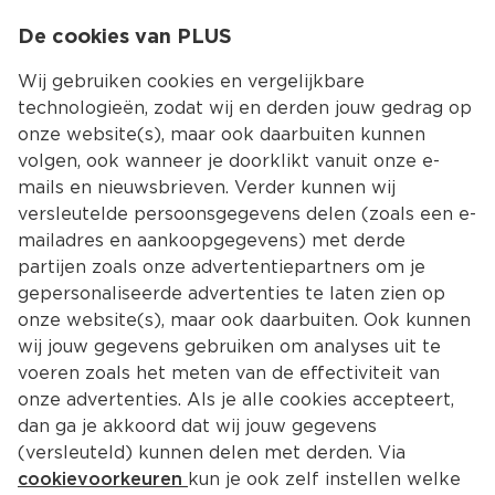
0
De cookies van PLUS
0.00
MENU
Wij gebruiken cookies en vergelijkbare
technologieën, zodat wij en derden jouw gedrag op
onze website(s), maar ook daarbuiten kunnen
Kies jouw winke
volgen, ook wanneer je doorklikt vanuit onze e-
Recepten zoeken
mails en nieuwsbrieven. Verder kunnen wij
versleutelde persoonsgegevens delen (zoals een e-
mailadres en aankoopgegevens) met derde
partijen zoals onze advertentiepartners om je
gepersonaliseerde advertenties te laten zien op
onze website(s), maar ook daarbuiten. Ook kunnen
wij jouw gegevens gebruiken om analyses uit te
Filter
Nieuwste
voeren zoals het meten van de effectiviteit van
onze advertenties. Als je alle cookies accepteert,
dan ga je akkoord dat wij jouw gegevens
14729 
Recepten
(versleuteld) kunnen delen met derden. Via
cookievoorkeuren
kun je ook zelf instellen welke