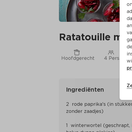
on
ad
da
an
va
Ratatouille me
ga
de
in
Hoofdgerecht
4 Pers.
wi
pr
Ze
Ingrediënten
2  rode paprika's (in stukken
1  winterwortel (geschrapt, i