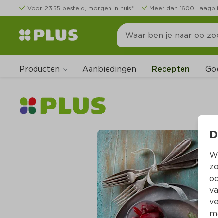
Voor 23:55 besteld, morgen in huis*
Meer dan 1600 Laagbli
Producten
Go
Aanbiedingen
Recepten
D
Wi
zo
oo
va
ve
ma