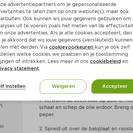
ze advertentiepartners om je gepersonaliseerde
vertenties te laten zien op onze website(s), maar ook
arbuiten. Ook kunnen wij jouw gegevens gebruiken om
alyses uit te voeren zoals het meten van de effectivitei
n onze advertenties. Als je alle cookies accepteert, dan
t pompoen uit de oven
 je akkoord dat wij jouw gegevens (versleuteld) kunnen
len met derden. Via
cookievoorkeuren
kun je ook zelf
stellen welke cookies we plaatsen en je toestemming
Ca. 20 Min
Europees
jzigen of intrekken. Lees meer in ons
cookiebeleid
en
ivacy statement
.
Bereidingswijze
lf instellen
Weigeren
Accepteer
1. Verwarm de oven voor op 200°C. Meng
, 
schaal en schep de olie erdoor. Breng 
peper.
n 
2. Spreid uit over de bakplaat en rooste