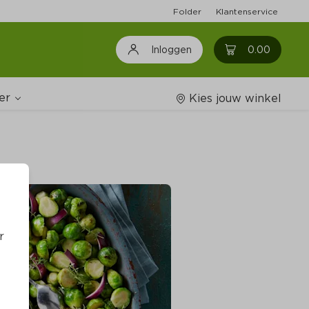
Folder
Klantenservice
0
0.00
Inloggen
er
Kies jouw winkel
Wijnshop
oodschappenlijstjes
r