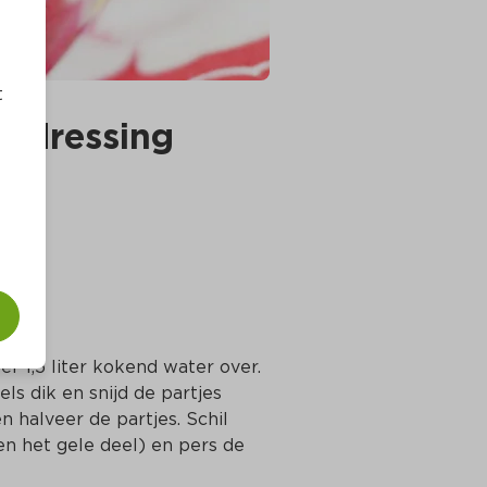
t
rddressing
er 1,5 liter kokend water over. 
ls dik en snijd de partjes 
n halveer de partjes. Schil 
en het gele deel) en pers de 