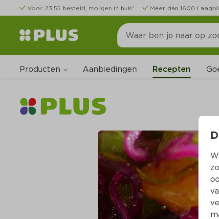
Voor 23:55 besteld, morgen in huis*
Meer dan 1600 Laagbli
Producten
Go
Aanbiedingen
Recepten
D
Wi
zo
oo
va
ve
ma