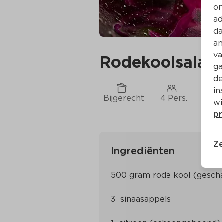
on
ad
da
an
va
Rodekoolsalade
ga
de
in
Bijgerecht
4 Pers.
Ca. 
wi
pr
Ze
Ingrediënten