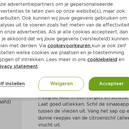
ze advertentiepartners om je gepersonaliseerde
vertenties te laten zien op onze website(s), maar ook
arbuiten. Ook kunnen wij jouw gegevens gebruiken om
alyses uit te voeren zoals het meten van de effectivitei
n onze advertenties. Als je alle cookies accepteert, dan
 met sinaasappel en moste
 je akkoord dat wij jouw gegevens (versleuteld) kunnen
len met derden. Via
cookievoorkeuren
kun je ook zelf
stellen welke cookies we plaatsen en je toestemming
30 Min
Nederlands
jzigen of intrekken. Lees meer in ons
cookiebeleid
en
ivacy statement
.
Bereidingswijze
lf instellen
Weigeren
Accepteer
1. Leg de kool in een vergiet en schenk 
Laat goed uitlekken. Schil de sinaasappe
tussen de vliezen uit. Vang het sap op e
dunne reepjes van de citroenschil (alle
vrucht uit.