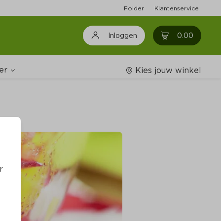
Folder
Klantenservice
0
0.00
Inloggen
er
Kies jouw winkel
Wijnshop
oodschappenlijstjes
r