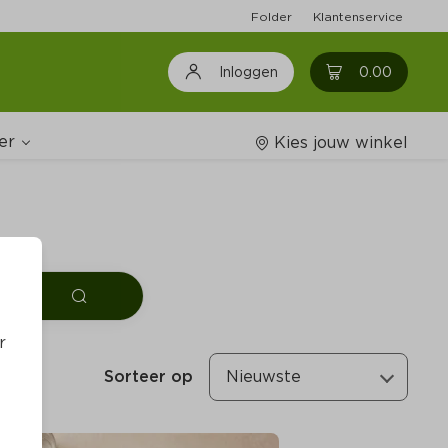
Folder
Klantenservice
0
0.00
Inloggen
er
Kies jouw winkel
Wijnshop
oodschappenlijstjes
r
Sorteer op
Nieuwste