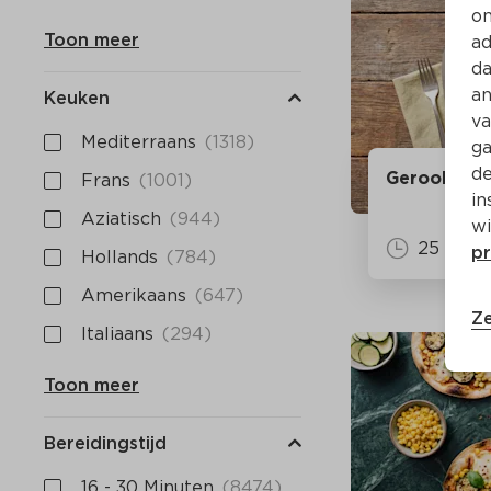
on
Toon meer
ad
da
an
Keuken
va
Mediterraans
(1318)
ga
de
Gerookte b
Frans
(1001)
in
Aziatisch
(944)
wi
25
 Min
pr
Hollands
(784)
Amerikaans
(647)
Ze
Italiaans
(294)
Toon meer
Bereidingstijd
16 - 30 Minuten
(8474)