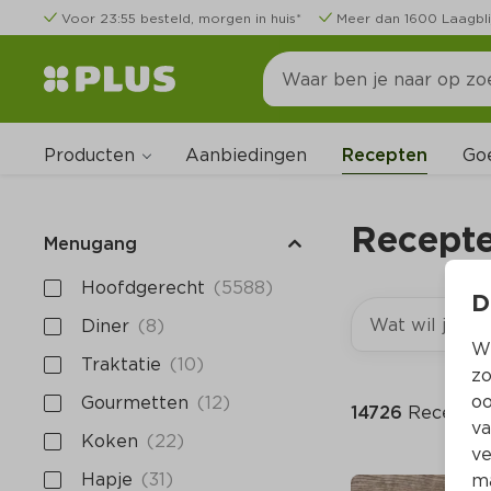
Voor 23:55 besteld, morgen in huis*
Meer dan 1600 Laagbli
Producten
Go
Aanbiedingen
Recepten
Recept
Menugang
Hoofdgerecht
(5588)
D
Diner
(8)
Wi
Traktatie
(10)
zo
oo
Gourmetten
(12)
14726 
Recepte
va
Koken
(22)
ve
Hapje
(31)
ma