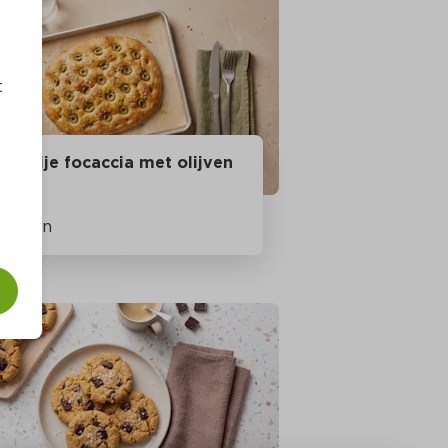
t
tenvrije focaccia met olijven
40
 Min