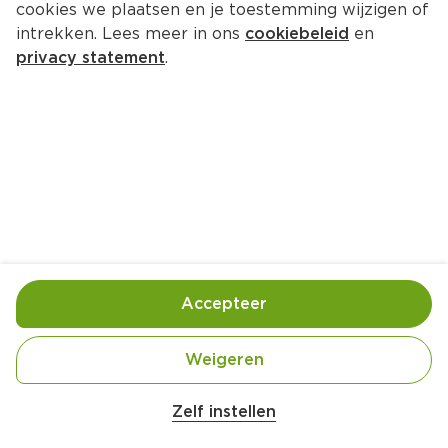
cookies we plaatsen en je toestemming wijzigen of
intrekken. Lees meer in ons
cookiebeleid
en
privacy statement
.
Spruitjesstamp met kerrie en 
appel
Hoofdgerecht
4 Pers.
Ca. 35 Min
Ingrediënten
Bereiding
Accepteer
Weigeren
600 gram kruimige aardappels (geschild, in 
Zelf instellen