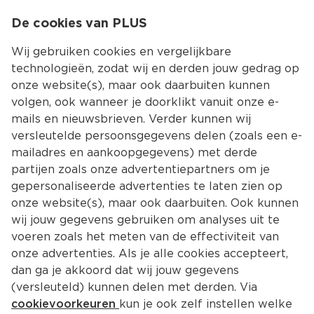
0
De cookies van PLUS
0.00
MENU
Wij gebruiken cookies en vergelijkbare
technologieën, zodat wij en derden jouw gedrag op
onze website(s), maar ook daarbuiten kunnen
Kies jouw winke
volgen, ook wanneer je doorklikt vanuit onze e-
Recepten zoeken
mails en nieuwsbrieven. Verder kunnen wij
versleutelde persoonsgegevens delen (zoals een e-
mailadres en aankoopgegevens) met derde
partijen zoals onze advertentiepartners om je
gepersonaliseerde advertenties te laten zien op
onze website(s), maar ook daarbuiten. Ook kunnen
wij jouw gegevens gebruiken om analyses uit te
Filter
Nieuwste
voeren zoals het meten van de effectiviteit van
onze advertenties. Als je alle cookies accepteert,
dan ga je akkoord dat wij jouw gegevens
14729 
Recepten
(versleuteld) kunnen delen met derden. Via
cookievoorkeuren
kun je ook zelf instellen welke