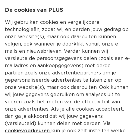
0
De cookies van PLUS
0.00
MENU
Wij gebruiken cookies en vergelijkbare
technologieën, zodat wij en derden jouw gedrag op
onze website(s), maar ook daarbuiten kunnen
Kies jouw winke
volgen, ook wanneer je doorklikt vanuit onze e-
mails en nieuwsbrieven. Verder kunnen wij
versleutelde persoonsgegevens delen (zoals een e-
mailadres en aankoopgegevens) met derde
partijen zoals onze advertentiepartners om je
gepersonaliseerde advertenties te laten zien op
onze website(s), maar ook daarbuiten. Ook kunnen
wij jouw gegevens gebruiken om analyses uit te
voeren zoals het meten van de effectiviteit van
onze advertenties. Als je alle cookies accepteert,
Maak kans op een ticket voor 
dan ga je akkoord dat wij jouw gegevens
Down The Rabbit Hole met Unox!
(versleuteld) kunnen delen met derden. Via
cookievoorkeuren
kun je ook zelf instellen welke
Bij aankoop van 2 blikken Unox knaks maak je kans 