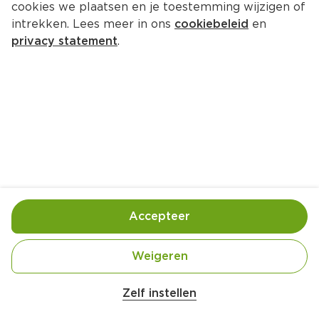
cookies we plaatsen en je toestemming wijzigen of
intrekken. Lees meer in ons
cookiebeleid
en
1.
99
privacy statement
.
0
Folat Papieren rietjes FSC
Per 20 st
1.
49
0
Folat Cocktailprikkers 2x200 stuks
Per 2 st
Accepteer
1.
Weigeren
49
0
Zelf instellen
Folat Papieren Bekers - Buzzing 
Bugs