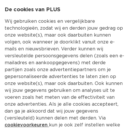
0
De cookies van PLUS
0.00
MENU
Wij gebruiken cookies en vergelijkbare
technologieën, zodat wij en derden jouw gedrag op
onze website(s), maar ook daarbuiten kunnen
Kies jouw winke
volgen, ook wanneer je doorklikt vanuit onze e-
Terug
Producten
mails en nieuwsbrieven. Verder kunnen wij
versleutelde persoonsgegevens delen (zoals een e-
Feestartikelen, versiering
mailadres en aankoopgegevens) met derde
partijen zoals onze advertentiepartners om je
gepersonaliseerde advertenties te laten zien op
Filter
Meest gewild
onze website(s), maar ook daarbuiten. Ook kunnen
wij jouw gegevens gebruiken om analyses uit te
voeren zoals het meten van de effectiviteit van
50 
producten
onze advertenties. Als je alle cookies accepteert,
dan ga je akkoord dat wij jouw gegevens
(versleuteld) kunnen delen met derden. Via
Folat Servetten - Buzzing Bugs
cookievoorkeuren
kun je ook zelf instellen welke
Per 20 st