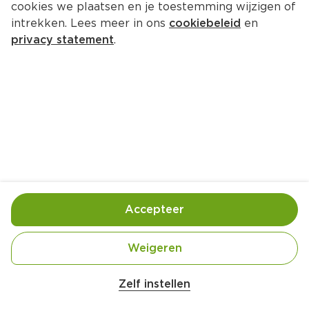
cookies we plaatsen en je toestemming wijzigen of
7 
producten
intrekken. Lees meer in ons
cookiebeleid
en
privacy statement
.
PLUS Gerookte Noorse 
zalmforelfilet
100 g
3.
99
0
Saitaku Sushi kit
371 g
Accepteer
8.
99
0
Weigeren
PLUS Zalmfilet met huid
Zelf instellen
150 g