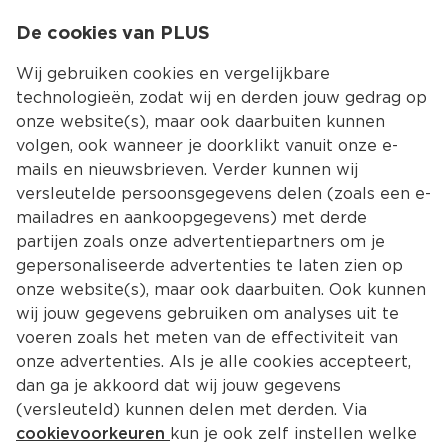
0
De cookies van PLUS
0.00
MENU
Wij gebruiken cookies en vergelijkbare
technologieën, zodat wij en derden jouw gedrag op
onze website(s), maar ook daarbuiten kunnen
Kies jouw winke
volgen, ook wanneer je doorklikt vanuit onze e-
Terug
Producten
mails en nieuwsbrieven. Verder kunnen wij
versleutelde persoonsgegevens delen (zoals een e-
Kerst hoofdgerechten met vis
mailadres en aankoopgegevens) met derde
partijen zoals onze advertentiepartners om je
Op zoek naar vis voor bij je hoofdgerecht tijdens
gepersonaliseerde advertenties te laten zien op
het kerstdiner? Ontdek onze selectie vis voor bij
onze website(s), maar ook daarbuiten. Ook kunnen
het hoofdgerecht en maak van jouw avond een
wij jouw gegevens gebruiken om analyses uit te
culinair feestje. Ontdek ons assortiment en maak
voeren zoals het meten van de effectiviteit van
van jouw kerstdiner een onvergetelijke ervaring.
onze advertenties. Als je alle cookies accepteert,
dan ga je akkoord dat wij jouw gegevens
(versleuteld) kunnen delen met derden. Via
Filter
Populariteit
cookievoorkeuren
kun je ook zelf instellen welke