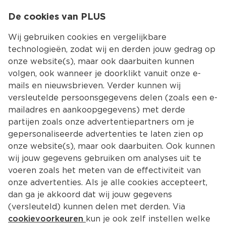
0
De cookies van PLUS
0.00
MENU
Wij gebruiken cookies en vergelijkbare
technologieën, zodat wij en derden jouw gedrag op
onze website(s), maar ook daarbuiten kunnen
Kies jouw winke
volgen, ook wanneer je doorklikt vanuit onze e-
Terug
mails en nieuwsbrieven. Verder kunnen wij
versleutelde persoonsgegevens delen (zoals een e-
mailadres en aankoopgegevens) met derde
Zoekresultaten voor ‘Gourmetten 
partijen zoals onze advertentiepartners om je
gepersonaliseerde advertenties te laten zien op
met vis tijdens Kerst’
onze website(s), maar ook daarbuiten. Ook kunnen
wij jouw gegevens gebruiken om analyses uit te
voeren zoals het meten van de effectiviteit van
onze advertenties. Als je alle cookies accepteert,
dan ga je akkoord dat wij jouw gegevens
(versleuteld) kunnen delen met derden. Via
cookievoorkeuren
kun je ook zelf instellen welke