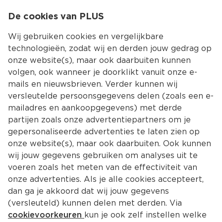
0
De cookies van PLUS
0.00
MENU
Wij gebruiken cookies en vergelijkbare
technologieën, zodat wij en derden jouw gedrag op
onze website(s), maar ook daarbuiten kunnen
Kies jouw winke
volgen, ook wanneer je doorklikt vanuit onze e-
mails en nieuwsbrieven. Verder kunnen wij
versleutelde persoonsgegevens delen (zoals een e-
mailadres en aankoopgegevens) met derde
partijen zoals onze advertentiepartners om je
gepersonaliseerde advertenties te laten zien op
onze website(s), maar ook daarbuiten. Ook kunnen
wij jouw gegevens gebruiken om analyses uit te
voeren zoals het meten van de effectiviteit van
onze advertenties. Als je alle cookies accepteert,
6 manieren om je eten minder 
dan ga je akkoord dat wij jouw gegevens
pittig te maken
(versleuteld) kunnen delen met derden. Via
cookievoorkeuren
kun je ook zelf instellen welke
Uitgeschoten met de sambal of toch iets te veel 