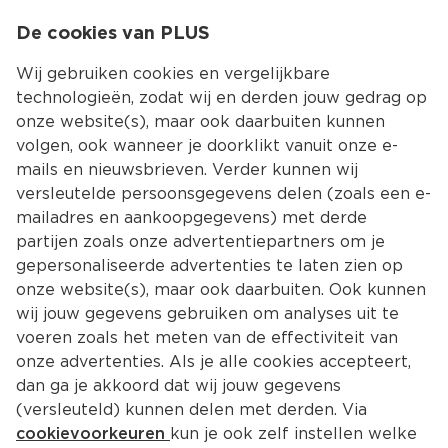
0
De cookies van PLUS
0.00
MENU
Wij gebruiken cookies en vergelijkbare
technologieën, zodat wij en derden jouw gedrag op
onze website(s), maar ook daarbuiten kunnen
Kies jouw winke
volgen, ook wanneer je doorklikt vanuit onze e-
mails en nieuwsbrieven. Verder kunnen wij
versleutelde persoonsgegevens delen (zoals een e-
mailadres en aankoopgegevens) met derde
partijen zoals onze advertentiepartners om je
gepersonaliseerde advertenties te laten zien op
onze website(s), maar ook daarbuiten. Ook kunnen
wij jouw gegevens gebruiken om analyses uit te
voeren zoals het meten van de effectiviteit van
onze advertenties. Als je alle cookies accepteert,
Meal prep recepten en tips
dan ga je akkoord dat wij jouw gegevens
Gezonder eten, minder tijd in de keuken 
(versleuteld) kunnen delen met derden. Via
doorbrengen én geld besparen? Dat zijn een paar 
cookievoorkeuren
kun je ook zelf instellen welke