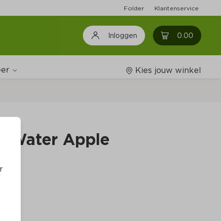
Folder
Klantenservice
0
0.00
Inloggen
er
Kies jouw winkel
Wijnshop
e Water Apple
Boodschappenlijstjes
r