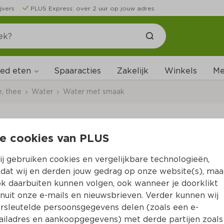
jvers
PLUS Express: over 2 uur op jouw adres
ed eten
Me
Spaaracties
Zakelijk
Winkels
e, thee
Water
Water met smaak
e cookies van PLUS
AddMoore Electrolyt
j gebruiken cookies en vergelijkbare technologieën,
Per Fles 500 ml  (per liter €1.98)
dat wij en derden jouw gedrag op onze website(s), maa
k daarbuiten kunnen volgen, ook wanneer je doorklikt
0.
99
nuit onze e-mails en nieuwsbrieven. Verder kunnen wij
rsleutelde persoonsgegevens delen (zoals een e-
iladres en aankoopgegevens) met derde partijen zoals