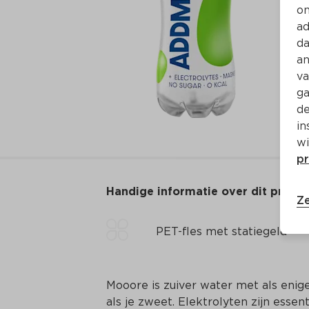
on
ad
da
an
va
ga
de
in
wi
pr
Handige informatie over dit produ
Ze
PET-fles met statiegeld
Mooore is zuiver water met als enige
als je zweet. Elektrolyten zijn essen