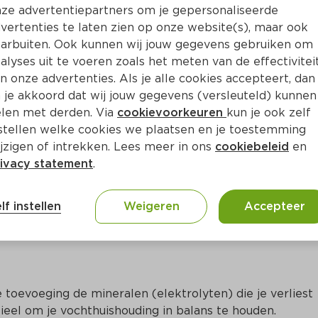
Bewaar i
Toevoegen
ze advertentiepartners om je gepersonaliseerde
vertenties te laten zien op onze website(s), maar ook
arbuiten. Ook kunnen wij jouw gegevens gebruiken om
alyses uit te voeren zoals het meten van de effectivitei
n onze advertenties. Als je alle cookies accepteert, dan
 je akkoord dat wij jouw gegevens (versleuteld) kunnen
len met derden. Via
cookievoorkeuren
kun je ook zelf
stellen welke cookies we plaatsen en je toestemming
jzigen of intrekken. Lees meer in ons
cookiebeleid
en
ivacy statement
.
ct
lf instellen
Weigeren
Accepteer
 toevoeging de mineralen (elektrolyten) die je verliest 
tieel om je vochthuishouding in balans te houden. 