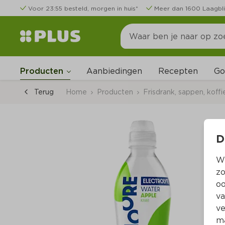
Voor 23:55 besteld, morgen in huis*
Meer dan 1600 Laagbli
Go
Producten
Aanbiedingen
Recepten
Terug
Home
Producten
Frisdrank, sappen, koffi
D
Wi
zo
oo
va
ve
ma