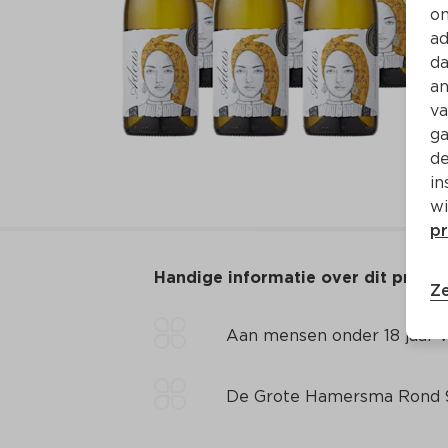
on
ad
da
an
va
ga
de
in
wi
pr
Handige informatie over dit produ
Ze
Aan mensen onder 18 jaar v
De Grote Hamersma Rond 