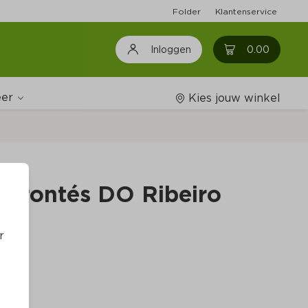
Folder
Klantenservice
0
0.00
Inloggen
er
Kies jouw winkel
Wijnshop
orrontés DO Ribeiro
Boodschappenlijstjes
r