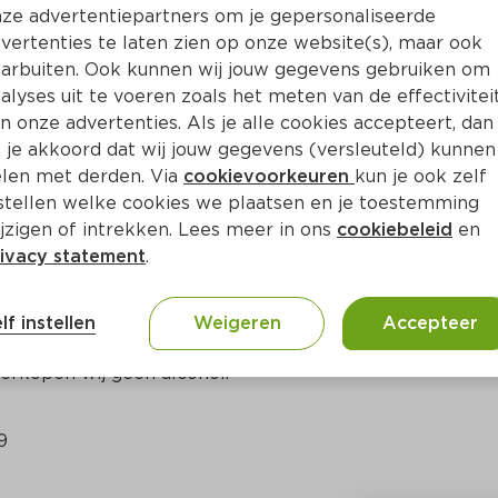
Bewaar i
Toevoegen
ze advertentiepartners om je gepersonaliseerde
vertenties te laten zien op onze website(s), maar ook
arbuiten. Ook kunnen wij jouw gegevens gebruiken om
alyses uit te voeren zoals het meten van de effectivitei
n onze advertenties. Als je alle cookies accepteert, dan
 je akkoord dat wij jouw gegevens (versleuteld) kunnen
len met derden. Via
cookievoorkeuren
kun je ook zelf
stellen welke cookies we plaatsen en je toestemming
jzigen of intrekken. Lees meer in ons
cookiebeleid
en
ivacy statement
.
ct
lf instellen
Weigeren
Accepteer
erkopen wij geen alcohol.
9