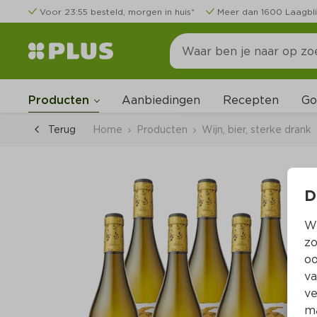
Voor 23:55 besteld, morgen in huis*
Meer dan 1600 Laagbli
Go
Producten
Aanbiedingen
Recepten
Terug
Home
Producten
Wijn, bier, sterke drank
D
Wi
zo
oo
va
ve
ma