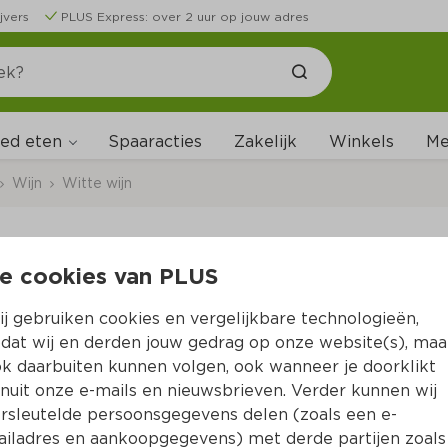
jvers
PLUS Express: over 2 uur op jouw adres
ed eten
Me
Spaaracties
Zakelijk
Winkels
Wijn
Witte wijn
e cookies van PLUS
Adeus Treixadura & T
j gebruiken cookies en vergelijkbare technologieën,
Per Doos 4500 ml  (per liter €11.72)
dat wij en derden jouw gedrag op onze website(s), maa
k daarbuiten kunnen volgen, ook wanneer je doorklikt
52.
74
nuit onze e-mails en nieuwsbrieven. Verder kunnen wij
rsleutelde persoonsgegevens delen (zoals een e-
iladres en aankoopgegevens) met derde partijen zoals