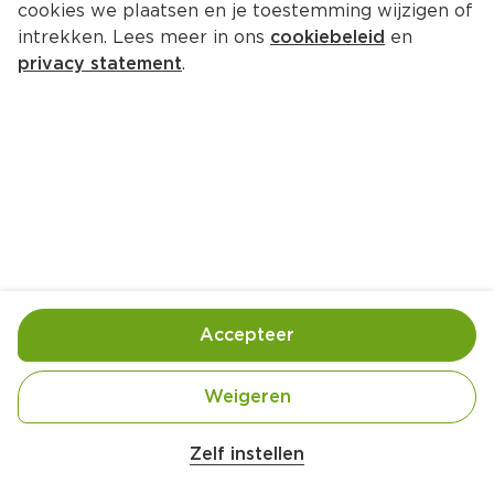
cookies we plaatsen en je toestemming wijzigen of
Alpina Ice cream bowl
intrekken. Lees meer in ons
cookiebeleid
en
Per Stuk 1 st
privacy statement
.
3.
49
Toevoegen
Bewaar in je lijstje
Accepteer
Er is geen productinformatie
Weigeren
Zelf instellen
Over onze prijs- en productinformatie