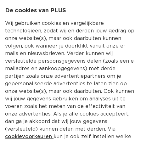
0
De cookies van PLUS
0.00
MENU
Wij gebruiken cookies en vergelijkbare
technologieën, zodat wij en derden jouw gedrag op
onze website(s), maar ook daarbuiten kunnen
Kies jouw winke
volgen, ook wanneer je doorklikt vanuit onze e-
Terug
Producten
mails en nieuwsbrieven. Verder kunnen wij
versleutelde persoonsgegevens delen (zoals een e-
mailadres en aankoopgegevens) met derde
partijen zoals onze advertentiepartners om je
gepersonaliseerde advertenties te laten zien op
onze website(s), maar ook daarbuiten. Ook kunnen
wij jouw gegevens gebruiken om analyses uit te
voeren zoals het meten van de effectiviteit van
onze advertenties. Als je alle cookies accepteert,
dan ga je akkoord dat wij jouw gegevens
(versleuteld) kunnen delen met derden. Via
cookievoorkeuren
kun je ook zelf instellen welke