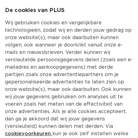
0
De cookies van PLUS
0.00
MENU
Wij gebruiken cookies en vergelijkbare
technologieën, zodat wij en derden jouw gedrag op
onze website(s), maar ook daarbuiten kunnen
Kies jouw winke
volgen, ook wanneer je doorklikt vanuit onze e-
Terug
Producten
mails en nieuwsbrieven. Verder kunnen wij
versleutelde persoonsgegevens delen (zoals een e-
mailadres en aankoopgegevens) met derde
partijen zoals onze advertentiepartners om je
gepersonaliseerde advertenties te laten zien op
onze website(s), maar ook daarbuiten. Ook kunnen
wij jouw gegevens gebruiken om analyses uit te
voeren zoals het meten van de effectiviteit van
onze advertenties. Als je alle cookies accepteert,
dan ga je akkoord dat wij jouw gegevens
(versleuteld) kunnen delen met derden. Via
cookievoorkeuren
kun je ook zelf instellen welke