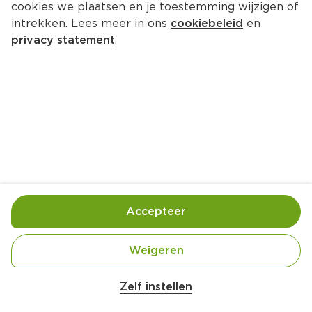
cookies we plaatsen en je toestemming wijzigen of
Alpina Ijsklontjes 16st
intrekken. Lees meer in ons
cookiebeleid
en
Per Tube 16 st  (per stuks €0.12)
privacy statement
.
1.
99
Toevoegen
Bewaar in je lijstje
Accepteer
Er is geen productinformatie
Weigeren
Zelf instellen
Over onze prijs- en productinformatie