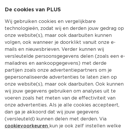
0
De cookies van PLUS
0.00
MENU
Wij gebruiken cookies en vergelijkbare
technologieën, zodat wij en derden jouw gedrag op
onze website(s), maar ook daarbuiten kunnen
Kies jouw winke
volgen, ook wanneer je doorklikt vanuit onze e-
Terug
Producten
mails en nieuwsbrieven. Verder kunnen wij
versleutelde persoonsgegevens delen (zoals een e-
mailadres en aankoopgegevens) met derde
partijen zoals onze advertentiepartners om je
gepersonaliseerde advertenties te laten zien op
onze website(s), maar ook daarbuiten. Ook kunnen
wij jouw gegevens gebruiken om analyses uit te
voeren zoals het meten van de effectiviteit van
onze advertenties. Als je alle cookies accepteert,
dan ga je akkoord dat wij jouw gegevens
(versleuteld) kunnen delen met derden. Via
cookievoorkeuren
kun je ook zelf instellen welke