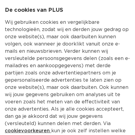
0
De cookies van PLUS
0.00
MENU
Wij gebruiken cookies en vergelijkbare
technologieën, zodat wij en derden jouw gedrag op
onze website(s), maar ook daarbuiten kunnen
Kies jouw winke
volgen, ook wanneer je doorklikt vanuit onze e-
Terug
Producten
mails en nieuwsbrieven. Verder kunnen wij
versleutelde persoonsgegevens delen (zoals een e-
mailadres en aankoopgegevens) met derde
partijen zoals onze advertentiepartners om je
gepersonaliseerde advertenties te laten zien op
onze website(s), maar ook daarbuiten. Ook kunnen
wij jouw gegevens gebruiken om analyses uit te
voeren zoals het meten van de effectiviteit van
onze advertenties. Als je alle cookies accepteert,
dan ga je akkoord dat wij jouw gegevens
(versleuteld) kunnen delen met derden. Via
cookievoorkeuren
kun je ook zelf instellen welke