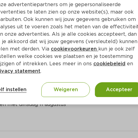
ze advertentiepartners om je gepersonaliseerde
Bewaar i
Toevoegen
vertenties te laten zien op onze website(s), maar ook
arbuiten. Ook kunnen wij jouw gegevens gebruiken om
alyses uit te voeren zoals het meten van de effectivitei
n onze advertenties. Als je alle cookies accepteert, dan
 je akkoord dat wij jouw gegevens (versleuteld) kunnen
len met derden. Via
cookievoorkeuren
kun je ook zelf
stellen welke cookies we plaatsen en je toestemming
jzigen of intrekken. Lees meer in ons
cookiebeleid
en
ivacy statement
.
erados Heineken, Texels
lf instellen
Weigeren
Accepteer
en met dinsdag 11 augustus