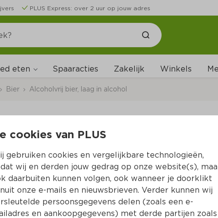
jvers
PLUS Express: over 2 uur op jouw adres
ed eten
Me
Spaaracties
Zakelijk
Winkels
Bier
Alcoholvrij bier, laag in alcohol
e cookies van PLUS
Amstel Rosé 0.0 bier 
j gebruiken cookies en vergelijkbare technologieën,
Per Set 1800 ml  (per liter €4.22)
dat wij en derden jouw gedrag op onze website(s), maa
k daarbuiten kunnen volgen, ook wanneer je doorklikt
Gratis bezorging bij 2 stuks
nuit onze e-mails en nieuwsbrieven. Verder kunnen wij
7.
59
rsleutelde persoonsgegevens delen (zoals een e-
iladres en aankoopgegevens) met derde partijen zoals