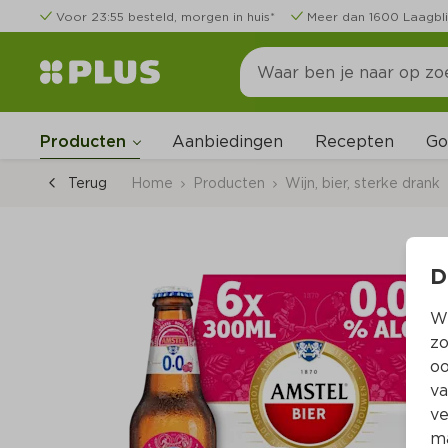
Voor 23:55 besteld, morgen in huis*
Meer dan 1600 Laagbli
Go
Producten
Aanbiedingen
Recepten
Terug
Home
Producten
Wijn, bier, sterke drank
D
Wi
zo
oo
va
ve
ma