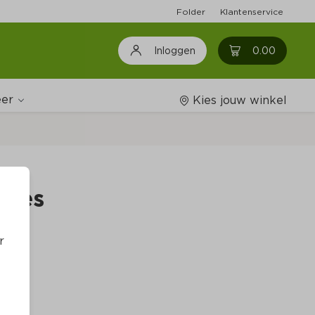
Folder
Klantenservice
0
0.00
Inloggen
er
Kies jouw winkel
Wijnshop
fles
Boodschappenlijstjes
r