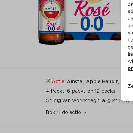
on
ad
da
an
va
ga
de
in
wi
pr
Actie:
Amstel, Apple Bandit, Desp
Ze
4-Packs, 6-packs en 12-packs 
Geldig van woensdag 5 augustus tot 
Bekijk de actie