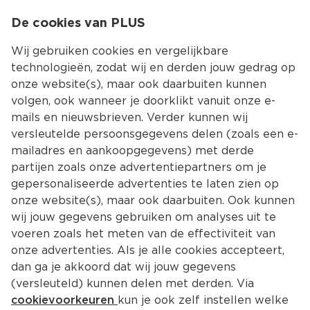
0
De cookies van PLUS
0.00
MENU
Wij gebruiken cookies en vergelijkbare
technologieën, zodat wij en derden jouw gedrag op
onze website(s), maar ook daarbuiten kunnen
Kies jouw winke
volgen, ook wanneer je doorklikt vanuit onze e-
Terug
Producten
mails en nieuwsbrieven. Verder kunnen wij
versleutelde persoonsgegevens delen (zoals een e-
mailadres en aankoopgegevens) met derde
partijen zoals onze advertentiepartners om je
gepersonaliseerde advertenties te laten zien op
onze website(s), maar ook daarbuiten. Ook kunnen
wij jouw gegevens gebruiken om analyses uit te
voeren zoals het meten van de effectiviteit van
onze advertenties. Als je alle cookies accepteert,
dan ga je akkoord dat wij jouw gegevens
(versleuteld) kunnen delen met derden. Via
cookievoorkeuren
kun je ook zelf instellen welke