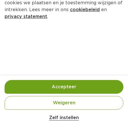
cookies we plaatsen en je toestemming wijzigen of
Andrélon Pro nature conditioner 
intrekken. Lees meer in ons
cookiebeleid
en
shea SOS repair
privacy statement
.
Per Fles 400 ml  (per liter 
€24.73
)
50 % korting
4.
94
9.89
Toevoegen
Bewaar in je lijstje
Accepteer
Actie:
Alle Andrélon
Weigeren
Zelf instellen
Geldig van woensdag 29 juli tot en met dinsdag 4 
augustus