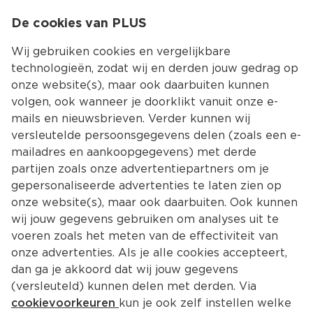
0
De cookies van PLUS
0.00
MENU
Wij gebruiken cookies en vergelijkbare
technologieën, zodat wij en derden jouw gedrag op
onze website(s), maar ook daarbuiten kunnen
Kies jouw winke
volgen, ook wanneer je doorklikt vanuit onze e-
Terug
Producten
mails en nieuwsbrieven. Verder kunnen wij
versleutelde persoonsgegevens delen (zoals een e-
mailadres en aankoopgegevens) met derde
partijen zoals onze advertentiepartners om je
gepersonaliseerde advertenties te laten zien op
onze website(s), maar ook daarbuiten. Ook kunnen
wij jouw gegevens gebruiken om analyses uit te
voeren zoals het meten van de effectiviteit van
onze advertenties. Als je alle cookies accepteert,
dan ga je akkoord dat wij jouw gegevens
(versleuteld) kunnen delen met derden. Via
cookievoorkeuren
kun je ook zelf instellen welke